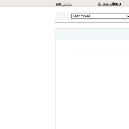
xoxma.net
Фотоальбомы