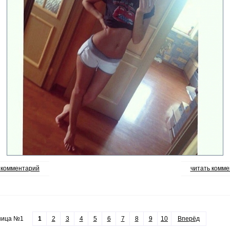
 комментарий
читать комме
ница №1
1
2
3
4
5
6
7
8
9
10
Вперёд