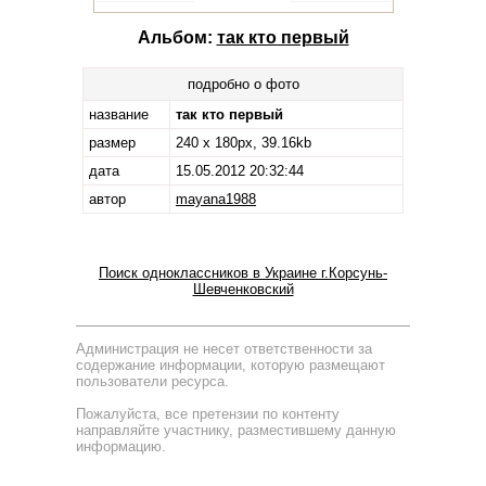
Альбом:
так кто первый
подробно о фото
название
так кто первый
размер
240 x 180px, 39.16kb
дата
15.05.2012 20:32:44
автор
mayana1988
Поиск одноклассников в Украине г.Корсунь-
Шевченковский
Администрация не несет ответственности за
содержание информации, которую размещают
пользователи ресурса.
Пожалуйста, все претензии по контенту
направляйте участнику, разместившему данную
информацию.