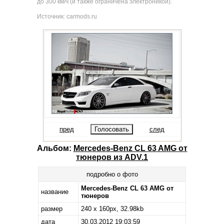
до 300 км/ч (и также ограничена электроникой).
Источник: carmods.ru
пред
след
Альбом:
Mercedes-Benz CL 63 AMG от
тюнеров из ADV.1
подробно о фото
Mercedes-Benz CL 63 AMG от
название
тюнеров
размер
240 x 160px, 32.98kb
дата
30.03.2012 19:03:59