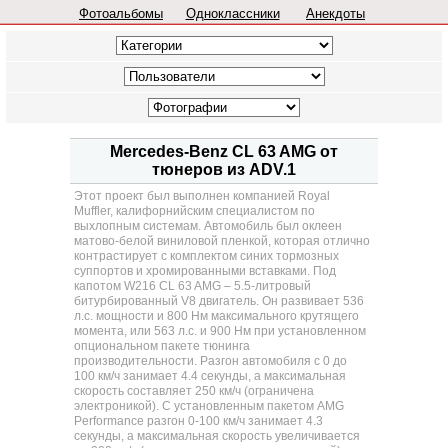
Фотоальбомы
Одноклассники
Анекдоты
Mercedes-Benz CL 63 AMG от
тюнеров из ADV.1
Этот проект был выполнен компанией Royal
Muffler, калифорнийским специалистом по
выхлопным системам. Автомобиль был оклеен
матово-белой виниловой пленкой, которая отлично
контрастирует с комплектом синих тормозных
суппортов и хромированными вставками. Под
капотом W216 CL 63 AMG – 5.5-литровый
битурбированный V8 двигатель. Он развивает 536
л.с. мощности и 800 Нм максимального крутящего
момента, или 563 л.с. и 900 Нм при установленном
опциональном пакете тюнинга
производительности. Разгон автомобиля с 0 до
100 км/ч занимает 4.4 секунды, а максимальная
скорость составляет 250 км/ч (ограничена
электроникой). С установленным пакетом AMG
Performance разгон 0-100 км/ч занимает 4.3
секунды, а максимальная скорость увеличивается