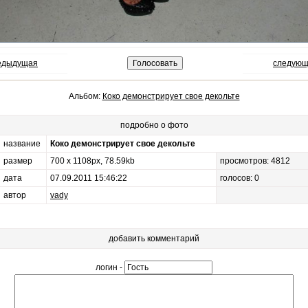
редыдущая
следующ
Альбом:
Коко демонстрирует свое декольте
подробно о фото
название
Коко демонстрирует свое декольте
размер
700 x 1108px, 78.59kb
просмотров: 4812
дата
07.09.2011 15:46:22
голосов: 0
автор
vady
добавить комментарий
логин -