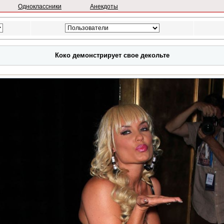
Одноклассники
Анекдоты
Коко демонстрирует свое декольте