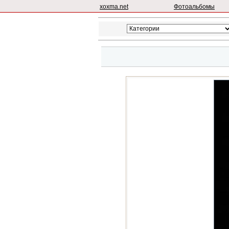
xoxma.net
Фотоальбомы