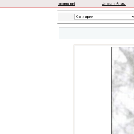
xoxma.net
Фотоальбомы