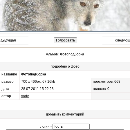
редыдущая
следующ
Альбом:
Фотоподборка
подробно о фото
название
Фотоподборка
размер
700 x 466px, 67.16kb
просмотров: 668
дата
28.07.2011 15:22:28
голосов: 0
автор
vady
добавить комментарий
логин -