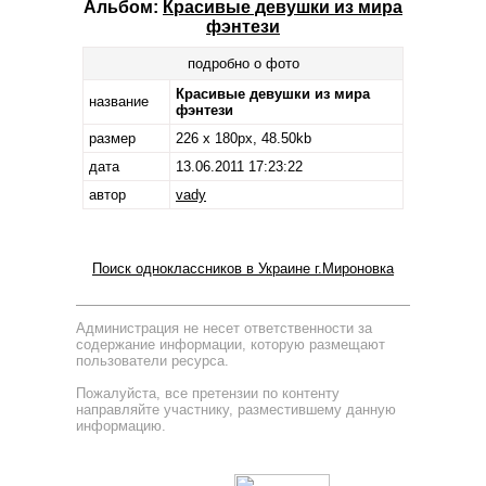
Альбом:
Красивые девушки из мира
фэнтези
подробно о фото
Красивые девушки из мира
название
фэнтези
размер
226 x 180px, 48.50kb
дата
13.06.2011 17:23:22
автор
vady
Поиск одноклассников в Украине г.Мироновка
Администрация не несет ответственности за
содержание информации, которую размещают
пользователи ресурса.
Пожалуйста, все претензии по контенту
направляйте участнику, разместившему данную
информацию.