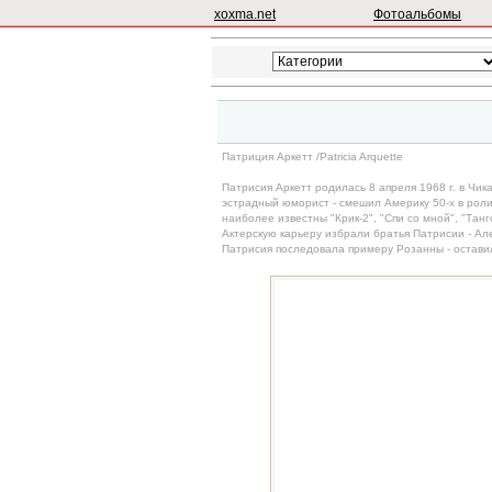
xoxma.net
Фотоальбомы
Патриция Аркетт /Patricia Arquette
Патрисия Аркетт родилась 8 апреля 1968 г. в Чик
эстрадный юморист - смешил Америку 50-х в роли 
наиболее известны "Крик-2", "Спи со мной", "Тан
Актерскую карьеру избрали братья Патрисии - Але
Патрисия последовала примеру Розанны - оставил