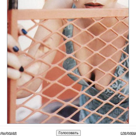
редыдущая
следующ