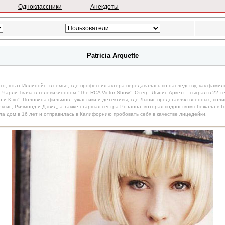
Одноклассники
Анекдоты
Patricia Arquette
аго, штат Иллинойс, в семье, где профессия актера передавалась по наследству, как фами
Чарли-Ткача в телевизионном "The RCA Victor Show". Отец - Льюис Аркетт - сыграл в 22 т
го и Кэш". Половина фильмов - ужастики и детективы, где Льюис представлял военных, пол
ксис, Ричмонд и Дэвид, а также старшая сестра Розанна, которая подростком сбежала в Г
а дом в 16 лет и отправилась в Калифорнию пробовать себя в качестве лицедейки.