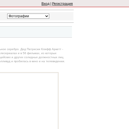
Вход
|
Регистрация
льное серебро. Дед Патрисии Клифф Аркетт -
елесериалах и в 56 фильмах, из которых
ицейских и других солидных должностных лиц.
олливуд и пробилась в кино и на телевидении.