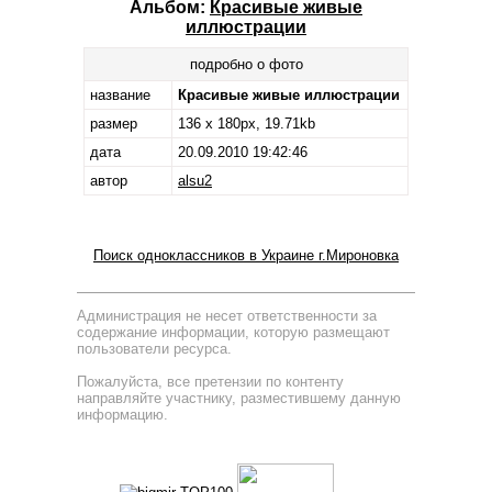
Альбом:
Красивые живые
иллюстрации
подробно о фото
название
Красивые живые иллюстрации
размер
136 x 180px, 19.71kb
дата
20.09.2010 19:42:46
автор
alsu2
Поиск одноклассников в Украине г.Мироновка
Администрация не несет ответственности за
содержание информации, которую размещают
пользователи ресурса.
Пожалуйста, все претензии по контенту
направляйте участнику, разместившему данную
информацию.