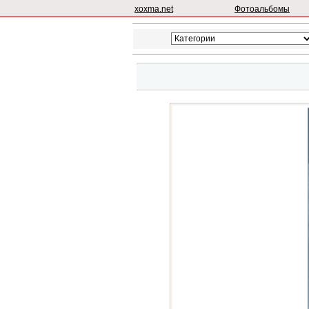
xoxma.net
Фотоальбомы