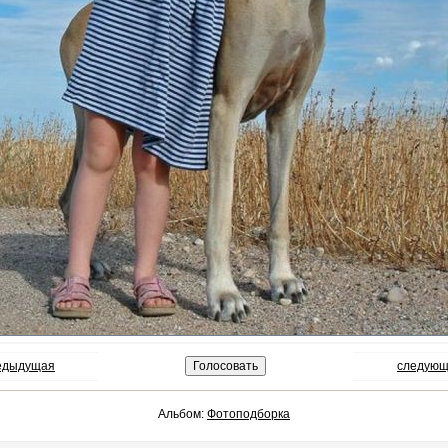
редыдущая
следующ
Альбом:
Фотоподборка