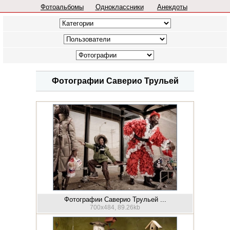
Фотоальбомы
Одноклассники
Анекдоты
Фотографии Саверио Трульей
Фотографии Саверио Трульей ...
700x484, 89.26kb