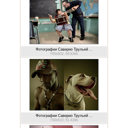
Фотографии Саверио Трульей ...
700x502, 69.83kb
Фотографии Саверио Трульей ...
700x522, 51.42kb