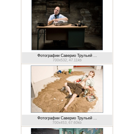
Фотографии Саверио Трульей ...
700x532, 47.11kb
Фотографии Саверио Трульей ...
700x453, 67.60kb