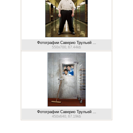
Фотографии Саверио Трульей ...
550x700, 67.44kb
Фотографии Саверио Трульей ...
450x640, 67.19kb