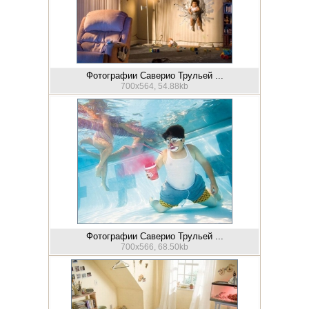
Фотографии Саверио Трульей ...
700x564, 54.88kb
Фотографии Саверио Трульей ...
700x566, 68.50kb