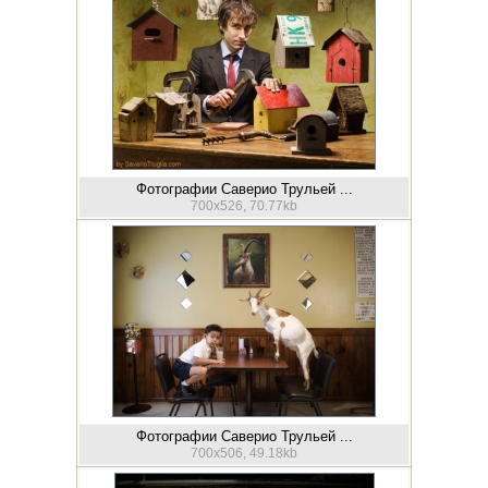
Фотографии Саверио Трульей ...
700x526, 70.77kb
Фотографии Саверио Трульей ...
700x506, 49.18kb