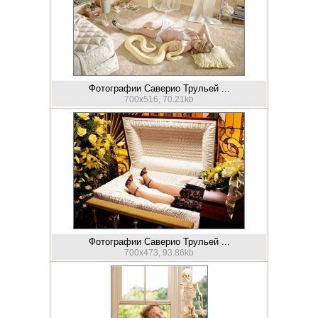
Фотографии Саверио Трульей ...
700x516, 70.21kb
Фотографии Саверио Трульей ...
700x473, 93.86kb