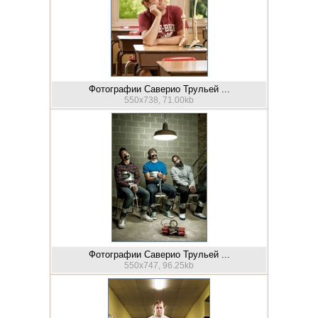
Фотографии Саверио Трульей ...
550x738, 71.00kb
Фотографии Саверио Трульей ...
550x747, 96.25kb