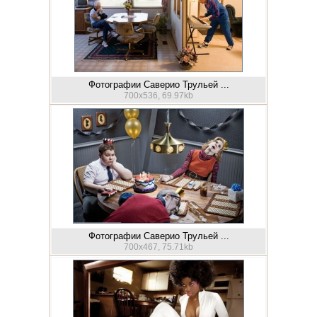
Фотографии Саверио Трульей ...
700x536, 69.97kb
Фотографии Саверио Трульей ...
700x467, 75.71kb