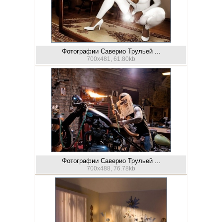
Фотографии Саверио Трульей ...
700x481, 61.80kb
Фотографии Саверио Трульей ...
700x488, 76.78kb