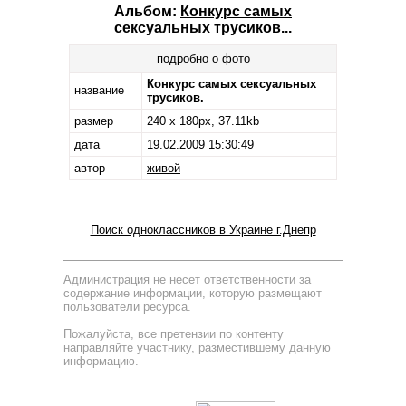
Альбом:
Конкурс самых
сексуальных трусиков...
подробно о фото
Конкурс самых сексуальных
название
трусиков.
размер
240 x 180px, 37.11kb
дата
19.02.2009 15:30:49
автор
живой
Поиск одноклассников в Украине г.Днепр
Администрация не несет ответственности за
содержание информации, которую размещают
пользователи ресурса.
Пожалуйста, все претензии по контенту
направляйте участнику, разместившему данную
информацию.