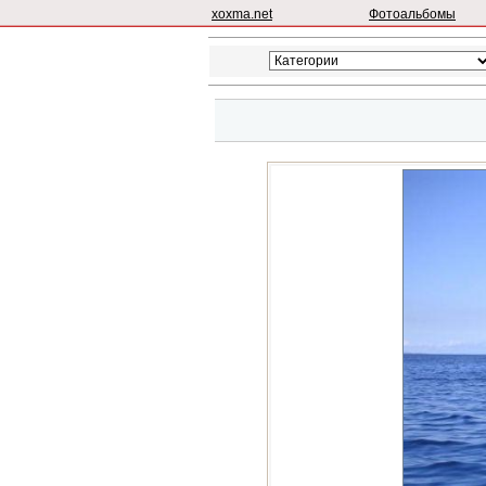
xoxma.net
Фотоальбомы