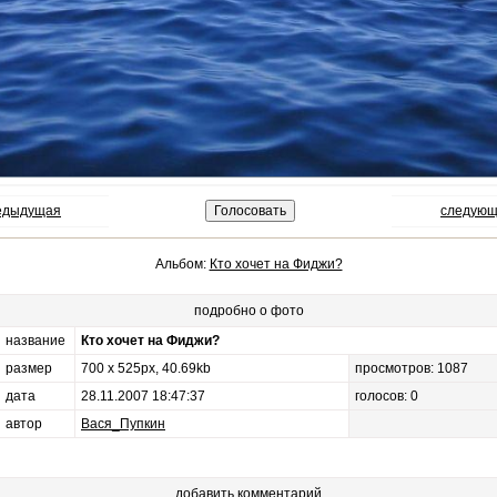
редыдущая
следующ
Альбом:
Кто хочет на Фиджи?
подробно о фото
название
Кто хочет на Фиджи?
размер
700 x 525px, 40.69kb
просмотров: 1087
дата
28.11.2007 18:47:37
голосов: 0
автор
Вася_Пупкин
добавить комментарий