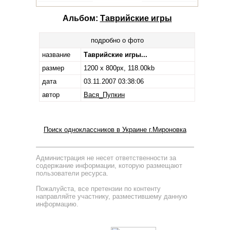
Альбом:
Таврийские игры
подробно о фото
название
Таврийские игры...
размер
1200 x 800px, 118.00kb
дата
03.11.2007 03:38:06
автор
Вася_Пупкин
Поиск одноклассников в Украине г.Мироновка
Администрация не несет ответственности за
содержание информации, которую размещают
пользователи ресурса.
Пожалуйста, все претензии по контенту
направляйте участнику, разместившему данную
информацию.