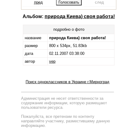
пред
след
Альбом:
природа Киева) своя работа!
подробно о фото
название
природа Киева) своя работа!
размер
800 x 534px, 51.83kb
дата
02.11.2007 03:38:00
автор
vep
Поиск одноклассников в Украине г.Мирноград
Администрация не несет ответственности за
содержание информации, которую размещают
пользователи ресурса.
Пожалуйста, все претензии по контенту
направляйте участнику, разместившему данную
информацию.