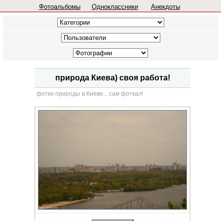
Фотоальбомы
Одноклассники
Анекдоты
природа Киева) своя работа!
фотки природы в Киеве... сам фоткал!