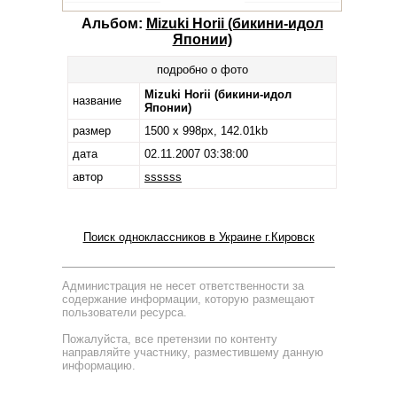
Альбом:
Mizuki Horii (бикини-идол
Японии)
подробно о фото
Mizuki Horii (бикини-идол
название
Японии)
размер
1500 x 998px, 142.01kb
дата
02.11.2007 03:38:00
автор
ssssss
Поиск одноклассников в Украине г.Кировск
Администрация не несет ответственности за
содержание информации, которую размещают
пользователи ресурса.
Пожалуйста, все претензии по контенту
направляйте участнику, разместившему данную
информацию.