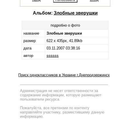
Альбом:
Злобные зверушки
подробно о фото
название
Злобные зверушки
размер
622 x 435px, 41.89kb
дата
03.11.2007 03:38:16
автор
ssssss
Поиск одноклассников в Украине г.Днепродзержинск
Администрация не несет ответственности за
содержание информации, которую размещают
пользователи ресурса.
Пожалуйста, все претензии по контенту
направляйте участнику, разместившему данную
информацию.