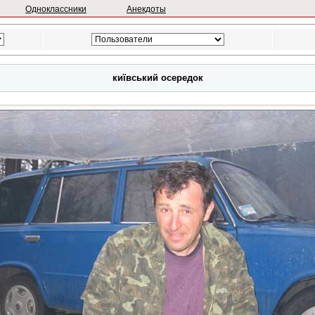
Одноклассники
Анекдоты
київський осередок