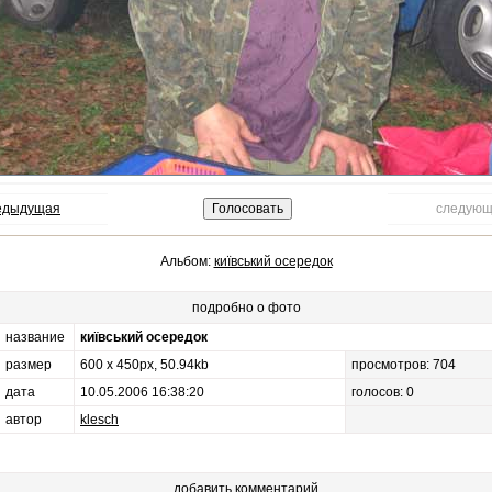
редыдущая
следующ
Альбом:
київський осередок
подробно о фото
название
київський осередок
размер
600 x 450px, 50.94kb
просмотров: 704
дата
10.05.2006 16:38:20
голосов: 0
автор
klesch
добавить комментарий