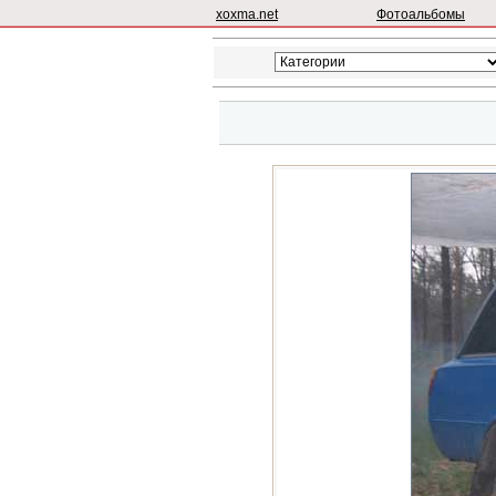
xoxma.net
Фотоальбомы