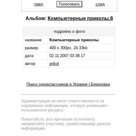
пред
след
Альбом:
Компьютерные приколы.8
подробно о фото
название
Компьютерные приколы
размер
400 x 300px, 24.33kb
дата
02.11.2007 03:38:17
автор
prikol
Поиск одноклассников в Украине г.Березовка
Администрация не несет ответственности за
содержание информации, которую размещают
пользователи ресурса.
Пожалуйста, все претензии по контенту
направляйте участнику, разместившему данную
информацию.