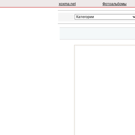
xoxma.net
Фотоальбомы