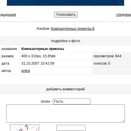
редыдущая
следующ
Альбом:
Компьютерные приколы.8
подробно о фото
название
Компьютерные приколы
размер
400 x 310px, 15.85kb
просмотров: 844
дата
31.10.2007 10:42:09
голосов: 0
автор
prikol
добавить комментарий
логин -