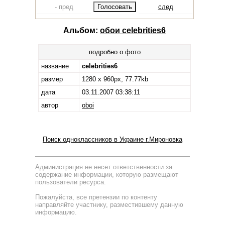
- пред
след
Альбом:
обои celebrities6
подробно о фото
название
celebrities6
размер
1280 x 960px, 77.77kb
дата
03.11.2007 03:38:11
автор
oboi
Поиск одноклассников в Украине г.Мироновка
Администрация не несет ответственности за
содержание информации, которую размещают
пользователи ресурса.
Пожалуйста, все претензии по контенту
направляйте участнику, разместившему данную
информацию.