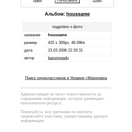
пред
след
Альбом:
houssame
подробно о фото
название
houssame
размер
425 x 300px, 46.09kb
дата
23.03.2006 22:29:31
автор
bassimeadn
Поиск одноклассников в Украине г.Мироновка
Администрация не несет ответственности за
содержание информации, которую размещают
пользователи ресурса.
Пожалуйста, все претензии по контенту
направляйте участнику, разместившему данную
информацию.