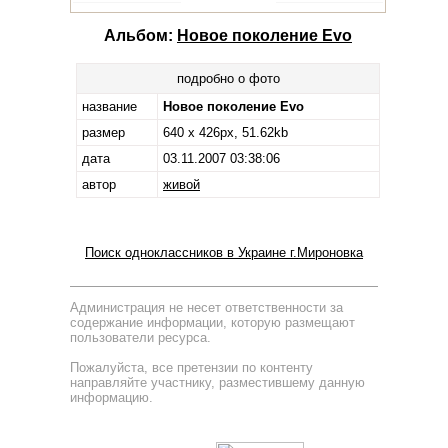
Альбом:
Новое поколение Evo
подробно о фото
название
Новое поколение Evo
размер
640 x 426px, 51.62kb
дата
03.11.2007 03:38:06
автор
живой
Поиск одноклассников в Украине г.Мироновка
Администрация не несет ответственности за
содержание информации, которую размещают
пользователи ресурса.
Пожалуйста, все претензии по контенту
направляйте участнику, разместившему данную
информацию.