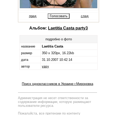
пред
след
Альбом:
Laetitia Casta party3
подробно о фото
название
Laetitia Casta
размер
350 x 320px, 16.22kb
дата
31.10.2007 10:42:14
автор
vasy
Поиск одноклассников в Украине г.Мироновка
Администрация не несет ответственности за
содержание информации, которую размещают
пользователи ресурса.
Пожалуйста, все претензии по контенту