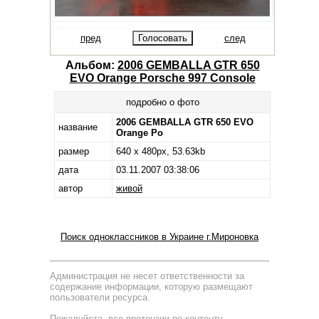
пред
след
Альбом:
2006 GEMBALLA GTR 650
EVO Orange Porsche 997 Console
подробно о фото
2006 GEMBALLA GTR 650 EVO
название
Orange Po
размер
640 x 480px, 53.63kb
дата
03.11.2007 03:38:06
автор
живой
Поиск одноклассников в Украине г.Мироновка
Администрация не несет ответственности за
содержание информации, которую размещают
пользователи ресурса.
Пожалуйста, все претензии по контенту