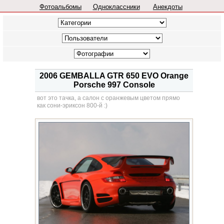
Фотоальбомы
Одноклассники
Анекдоты
2006 GEMBALLA GTR 650 EVO Orange
Porsche 997 Console
вот это тачка, а салон с оранжевым цветом прямо
как сони-эриксон 800-й :)