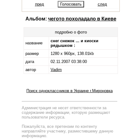
пред
след
Альбом:
чегото похоладало в Киеве
подробно о фото
снег снежок ... и киоски
название
рядышком :
размер
1280 x 960px, 138.01kb
дата
02.11.2007 03:38:00
автор
Vadim
Поиск одноклассников в Украине г.Мироновка
Администрация не несет ответственности за
содержание информации, которую размещают
пользователи ресурса.
Пожалуйста, все претензии по контенту
направляйте участнику, разместившему данную
информацию.