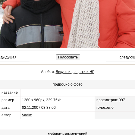
редыдущая
следующ
Альбом:
Викуся и др. дети и НГ
подробно о фото
название
размер
1280 x 960px, 229.76kb
просмотров: 997
дата
02.11.2007 03:38:06
голосов: 0
автор
Vadim
добавить комментарий