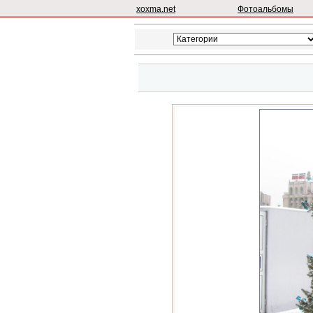
xoxma.net
Фотоальбомы